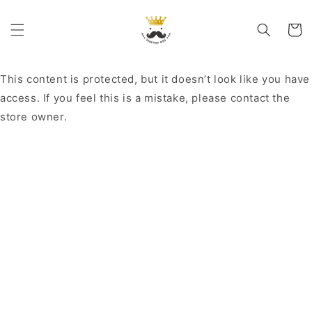
コンテ
カ
ンツに
進む
ー
ト
This content is protected, but it doesn’t look like you have
access. If you feel this is a mistake, please contact the
store owner.